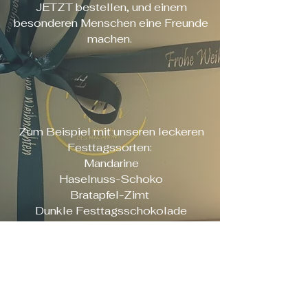
​JETZT bestellen, und einem
besonderen Menschen eine Freunde
machen.
Zum Beispiel mit unseren leckeren
Festtagssorten:
Mandarine
Haselnuss-Schoko
Bratapfel-Zimt
Dunkle Festtagsschokolade
Creme Brulee
Walnuss-Pflaume